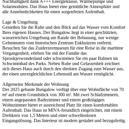
Nachhaltigkeit dank A+++ Energieklasse, Wärmepumpe und
Solarmodulen. Das Haus bietet eine gemütliche Atmosphäre und
alle Annehmlichkeiten für einen sorgenfreien Aufenthalt.
Lage & Umgebung
Genießen Sie die Ruhe und den Blick auf das Wasser vom Komfort
Ihres eigenen Hauses. Der Bungalow liegt in einer geschützten,
wasserreichen Umgebung am Rande der Bebauung, nur wenige
Gehminuten vom historischen Zentrum Enkhuizens entfernt.
Besuchen Sie das Zuiderzeemuseum für eine Reise in die maritime
Vergangenheit, erleben Sie mit der Familie das
Sprookjeswonderland oder schwimmen Sie ein paar Bahnen im
Schwimmbad des Parks. Neben Ruhe und Gelassenheit zeichnet
sich dieses Haus auch durch den direkten Zugang zum Wasser aus,
der einen unvergleichlichen Lebensstil am Wasser ermöglicht.
Allgemeine Merkmale der Wohnung
Der 2025 gebaute Bungalow verfügt über eine Wohnfläche von 70
m² auf einem Grundstück von 300 m². Mit zwei Schlafzimmern,
einem angepassten Badezimmer und einem großzügigen
Wohnzimmer bietet er ausreichend Platz für einen komfortablen
Aufenthalt. Das Haus ist MIVA-freundlich eingerichtet, mit einem
Drehkreis von 1,5 Metern und einer schwellenlosen
Eingangslösung. Das Interieur ist modern gestaltet und bezugsfertig.