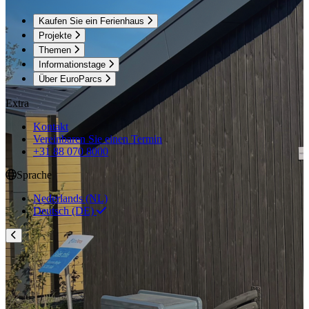
Kaufen Sie ein Ferienhaus
Projekte
Themen
Informationstage
Über EuroParcs
Extra
Kontakt
Vereinbaren Sie einen Termin
+31 88 070 8000
Sprache
Nederlands (NL)
Deutsch (DE)