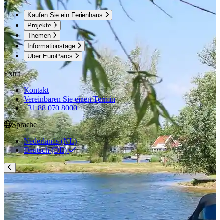
Kaufen Sie ein Ferienhaus
Projekte
Themen
Informationstage
Über EuroParcs
Extra
Kontakt
Vereinbaren Sie einen Termin
+31 88 070 8000
Sprache
Nederlands (NL)
Deutsch (DE)