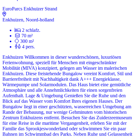
EuroParcs Enkhuizer Strand
Enkhuizen, Noord-holland
2 schlafz.
70 m²
300 m²
4 pers.
Enkhuizen Willkommen in dieser wunderschönen, luxuriösen
Ferienwohnung, speziell für Menschen mit eingeschränkter
Mobilität (MIVA) konzipiert, gelegen am Wasser im malerischen
Enkhuizen. Diese freistehende Bungalow vereint Komfort, Stil und
Barrierefreiheit mit Nachhaltigkeit dank A+++ Energieklasse,
Wärmepumpe und Solarmodulen. Das Haus bietet eine gemütliche
Atmosphäre und alle Annehmlichkeiten für einen sorgenfreien
Aufenthalt. Lage & Umgebung Genießen Sie die Ruhe und den
Blick auf das Wasser vom Komfort Ihres eigenen Hauses. Der
Bungalow liegt in einer geschützten, wasserreichen Umgebung am
Rande der Bebauung, nur wenige Gehminuten vom historischen
Zentrum Enkhuizens entfernt. Besuchen Sie das Zuiderzeemuseum
für eine Reise in die maritime Vergangenheit, erleben Sie mit der
Familie das Sprookjeswonderland oder schwimmen Sie ein paar
Bahnen im Schwimmbad des Parks. Neben Ruhe und Gelassenheit