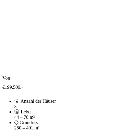
Von
€199.500,-
Anzahl der Häuser
8
Leben
44 – 78 m²
Grundriss
250 – 401 m²