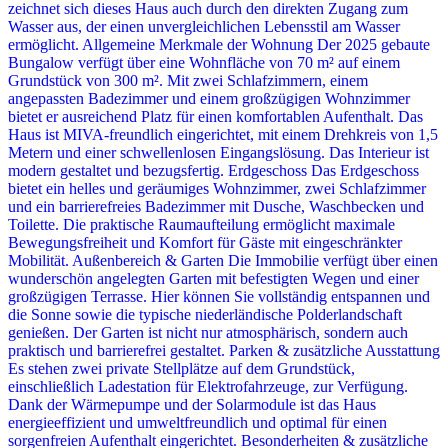
zeichnet sich dieses Haus auch durch den direkten Zugang zum
Wasser aus, der einen unvergleichlichen Lebensstil am Wasser
ermöglicht. Allgemeine Merkmale der Wohnung Der 2025 gebaute
Bungalow verfügt über eine Wohnfläche von 70 m² auf einem
Grundstück von 300 m². Mit zwei Schlafzimmern, einem
angepassten Badezimmer und einem großzügigen Wohnzimmer
bietet er ausreichend Platz für einen komfortablen Aufenthalt. Das
Haus ist MIVA-freundlich eingerichtet, mit einem Drehkreis von 1,5
Metern und einer schwellenlosen Eingangslösung. Das Interieur ist
modern gestaltet und bezugsfertig. Erdgeschoss Das Erdgeschoss
bietet ein helles und geräumiges Wohnzimmer, zwei Schlafzimmer
und ein barrierefreies Badezimmer mit Dusche, Waschbecken und
Toilette. Die praktische Raumaufteilung ermöglicht maximale
Bewegungsfreiheit und Komfort für Gäste mit eingeschränkter
Mobilität. Außenbereich & Garten Die Immobilie verfügt über einen
wunderschön angelegten Garten mit befestigten Wegen und einer
großzügigen Terrasse. Hier können Sie vollständig entspannen und
die Sonne sowie die typische niederländische Polderlandschaft
genießen. Der Garten ist nicht nur atmosphärisch, sondern auch
praktisch und barrierefrei gestaltet. Parken & zusätzliche Ausstattung
Es stehen zwei private Stellplätze auf dem Grundstück,
einschließlich Ladestation für Elektrofahrzeuge, zur Verfügung.
Dank der Wärmepumpe und der Solarmodule ist das Haus
energieeffizient und umweltfreundlich und optimal für einen
sorgenfreien Aufenthalt eingerichtet. Besonderheiten & zusätzliche