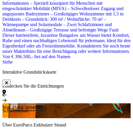
Informationen – Speziell konzipiert für Menschen mit
eingeschränkter Mobilität (MIVA) – Schwellenloser Zugang und
angepasstes Badezimmer – Großzügiges Wohnzimmer mit 1,5 m
Drehkreis – Grundstück: 300 m² / Wohnfläche: 70 m² –
Wärmepumpe und Solarmodule – Zwei Schlafzimmer und
Abstellraum – Großzügige Terrasse und befestigte Wege Fazit
Dieser barrierefreie, luxuriöse Bungalow am Wasser bietet Komfort,
Ruhe und einen nachhaltigen Lebensstil für jedermann. Ideal für den
Eigenbedarf oder als Freizeitimmobilie. Kontaktieren Sie noch heute
unser Maklerbüro für eine Besichtigung oder weitere Informationen.
Von
€ 396.500,-
frei auf den Namen
Siehe
Interaktive Grundstückskarte
Entdecken Sie die Einrichtungen
Von
Von
Haus ansehen
Siehe
Schwimmbad
Über EuroParcs Enkhuizer Strand