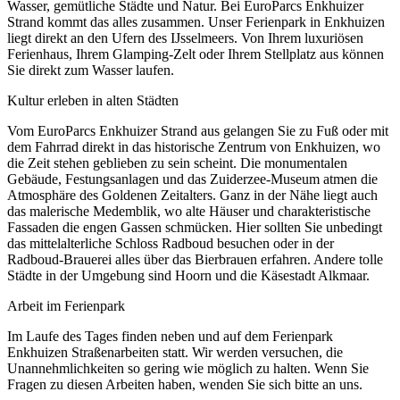
Wasser, gemütliche Städte und Natur. Bei EuroParcs Enkhuizer
Strand kommt das alles zusammen. Unser Ferienpark in Enkhuizen
liegt direkt an den Ufern des IJsselmeers. Von Ihrem luxuriösen
Ferienhaus, Ihrem Glamping-Zelt oder Ihrem Stellplatz aus können
Sie direkt zum Wasser laufen.
Kultur erleben in alten Städten
Vom EuroParcs Enkhuizer Strand aus gelangen Sie zu Fuß oder mit
dem Fahrrad direkt in das historische Zentrum von Enkhuizen, wo
die Zeit stehen geblieben zu sein scheint. Die monumentalen
Gebäude, Festungsanlagen und das Zuiderzee-Museum atmen die
Atmosphäre des Goldenen Zeitalters. Ganz in der Nähe liegt auch
das malerische Medemblik, wo alte Häuser und charakteristische
Fassaden die engen Gassen schmücken. Hier sollten Sie unbedingt
das mittelalterliche Schloss Radboud besuchen oder in der
Radboud-Brauerei alles über das Bierbrauen erfahren. Andere tolle
Städte in der Umgebung sind Hoorn und die Käsestadt Alkmaar.
Arbeit im Ferienpark
Im Laufe des Tages finden neben und auf dem Ferienpark
Enkhuizen Straßenarbeiten statt. Wir werden versuchen, die
Unannehmlichkeiten so gering wie möglich zu halten. Wenn Sie
Fragen zu diesen Arbeiten haben, wenden Sie sich bitte an uns.