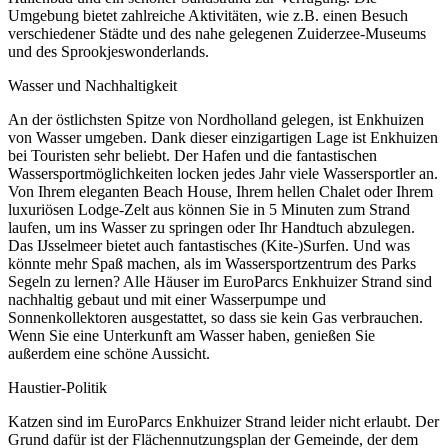
Umgebung bietet zahlreiche Aktivitäten, wie z.B. einen Besuch
verschiedener Städte und des nahe gelegenen Zuiderzee-Museums
und des Sprookjeswonderlands.
Wasser und Nachhaltigkeit
An der östlichsten Spitze von Nordholland gelegen, ist Enkhuizen
von Wasser umgeben. Dank dieser einzigartigen Lage ist Enkhuizen
bei Touristen sehr beliebt. Der Hafen und die fantastischen
Wassersportmöglichkeiten locken jedes Jahr viele Wassersportler an.
Von Ihrem eleganten Beach House, Ihrem hellen Chalet oder Ihrem
luxuriösen Lodge-Zelt aus können Sie in 5 Minuten zum Strand
laufen, um ins Wasser zu springen oder Ihr Handtuch abzulegen.
Das IJsselmeer bietet auch fantastisches (Kite-)Surfen. Und was
könnte mehr Spaß machen, als im Wassersportzentrum des Parks
Segeln zu lernen? Alle Häuser im EuroParcs Enkhuizer Strand sind
nachhaltig gebaut und mit einer Wasserpumpe und
Sonnenkollektoren ausgestattet, so dass sie kein Gas verbrauchen.
Wenn Sie eine Unterkunft am Wasser haben, genießen Sie
außerdem eine schöne Aussicht.
Haustier-Politik
Katzen sind im EuroParcs Enkhuizer Strand leider nicht erlaubt. Der
Grund dafür ist der Flächennutzungsplan der Gemeinde, der dem