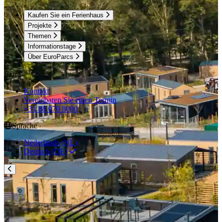
Kaufen Sie ein Ferienhaus
Projekte
Themen
Informationstage
Über EuroParcs
Extra
Kontakt
Vereinbaren Sie einen Termin
+31 88 070 8000
Sprache
Nederlands (NL)
Deutsch (DE)