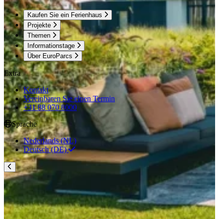
Kaufen Sie ein Ferienhaus
Projekte
Themen
Informationstage
Über EuroParcs
Extra
Kontakt
Vereinbaren Sie einen Termin
+31 88 070 8000
Sprache
Nederlands (NL)
Deutsch (DE)