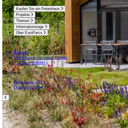
Kaufen Sie ein Ferienhaus
Projekte
Themen
Informationstage
Über EuroParcs
Extra
Kontakt
Vereinbaren Sie einen Termin
+31 88 070 8000
Sprache
Nederlands (NL)
Deutsch (DE)