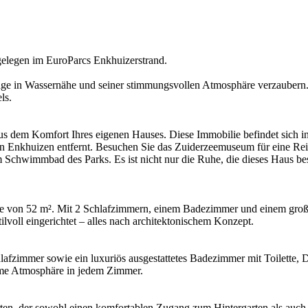
elegen im EuroParcs Enkhuizerstrand.
age in Wassernähe und seiner stimmungsvollen Atmosphäre verzaubern.
ls.
aus dem Komfort Ihres eigenen Hauses. Diese Immobilie befindet sich 
Enkhuizen entfernt. Besuchen Sie das Zuiderzeemuseum für eine Reise 
Schwimmbad des Parks. Es ist nicht nur die Ruhe, die dieses Haus be
che von 52 m². Mit 2 Schlafzimmern, einem Badezimmer und einem groß
ilvoll eingerichtet – alles nach architektonischem Konzept.
fzimmer sowie ein luxuriös ausgestattetes Badezimmer mit Toilette, 
ehme Atmosphäre in jedem Zimmer.
 der sowohl einen komfortablen Zugang zum Hintergarten als auch eine 