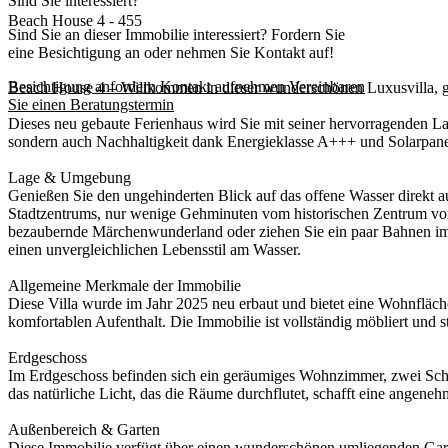
Sind Sie interessiert?
Beach House 4 - 455
Sind Sie an dieser Immobilie interessiert? Fordern Sie
eine Besichtigung an oder nehmen Sie Kontakt auf!
Besichtigung anfordern
Kontakt aufnehmen
Vereinbaren
Beach House 4 – Willkommen in dieser wunderschönen Luxusvilla, g
Sie einen Beratungstermin
Dieses neu gebaute Ferienhaus wird Sie mit seiner hervorragenden L
sondern auch Nachhaltigkeit dank Energieklasse A+++ und Solarpane
Lage & Umgebung
Genießen Sie den ungehinderten Blick auf das offene Wasser direkt 
Stadtzentrums, nur wenige Gehminuten vom historischen Zentrum von 
bezaubernde Märchenwunderland oder ziehen Sie ein paar Bahnen im 
einen unvergleichlichen Lebensstil am Wasser.
Allgemeine Merkmale der Immobilie
Diese Villa wurde im Jahr 2025 neu erbaut und bietet eine Wohnflä
komfortablen Aufenthalt. Die Immobilie ist vollständig möbliert und st
Erdgeschoss
Im Erdgeschoss befinden sich ein geräumiges Wohnzimmer, zwei Schla
das natürliche Licht, das die Räume durchflutet, schafft eine angen
Außenbereich & Garten
Diese Immobilie verfügt über einen wunderschönen umliegenden Garten,