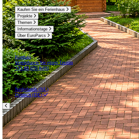
Kaufen Sie ein Ferienhaus
Projekte
Themen
Informationstage
Über EuroParcs
Extra
Kontakt
Vereinbaren Sie einen Termin
+31 88 070 8000
Sprache
Nederlands (NL)
Deutsch (DE)