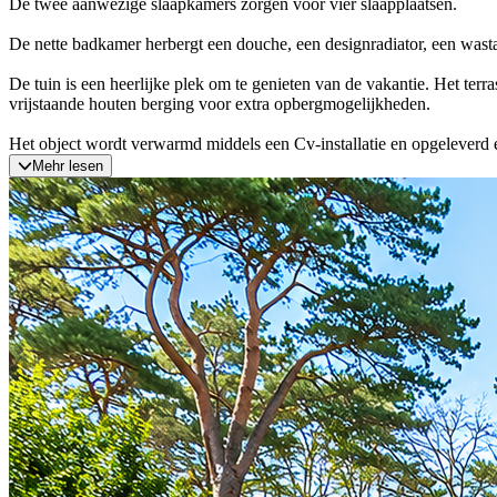
De twee aanwezige slaapkamers zorgen voor vier slaapplaatsen.
De nette badkamer herbergt een douche, een designradiator, een wastaf
De tuin is een heerlijke plek om te genieten van de vakantie. Het ter
vrijstaande houten berging voor extra opbergmogelijkheden.
Het object wordt verwarmd middels een Cv-installatie en opgeleverd e
Mehr lesen