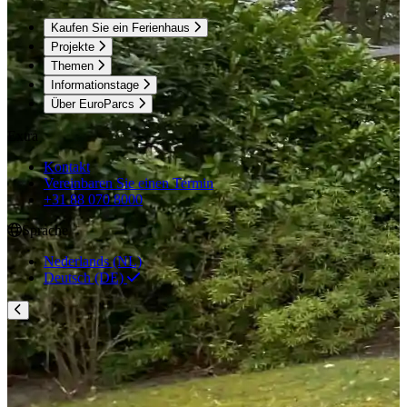
Kaufen Sie ein Ferienhaus
Projekte
Themen
Informationstage
Über EuroParcs
Extra
Kontakt
Vereinbaren Sie einen Termin
+31 88 070 8000
Sprache
Nederlands (NL)
Deutsch (DE)