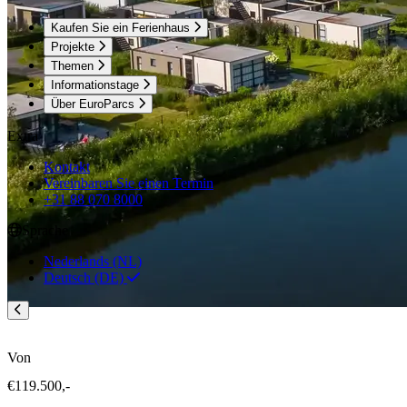
Kaufen Sie ein Ferienhaus
Projekte
Themen
Informationstage
Über EuroParcs
Extra
Kontakt
Vereinbaren Sie einen Termin
+31 88 070 8000
Sprache
Nederlands (NL)
Deutsch (DE)
Von
€119.500,-