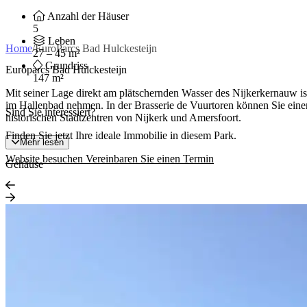
Anzahl der Häuser
5
Leben
Home
/
EuroParcs Bad Hulckesteijn
27 – 45 m²
Grundriss
Europarcs Bad Hulckesteijn
147 m²
Mit seiner Lage direkt am plätschernden Wasser des Nijkerkernauw is
im Hallenbad nehmen. In der Brasserie de Vuurtoren können Sie ein
Sind Sie interessiert?
historischen Stadtzentren von Nijkerk und Amersfoort.
Finden Sie jetzt Ihre ideale Immobilie in diesem Park.
Mehr lesen
Website besuchen
Vereinbaren Sie einen Termin
Gehäuse