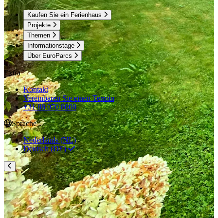
Kaufen Sie ein Ferienhaus
Projekte
Themen
Informationstage
Über EuroParcs
Extra
Kontakt
Vereinbaren Sie einen Termin
+31 88 070 8000
Sprache
Nederlands (NL)
Deutsch (DE)