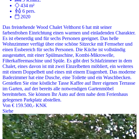
434 m²
6 pers.
2020
Das freistehende Wood Chalet Velthorst 6 hat mit seiner
farbenfrohen Einrichtung einen warmen und einladenden Charakter.
Es ist ebenerdig und für sechs Personen geeignet. Das helle
Wohnzimmer verfügt über eine schöne Sitzecke mit Fernseher und
einen Essbereich für sechs Personen. Die Küche ist vollständig
ausgestattet, mit einer Spülmaschine, Kombi-Mikrowelle,
Filterkaffeemaschine und Spüle. Es gibt drei Schlafzimmer in dem
Chalet, eines davon ist mit zwei Einzelbetten möbliert, ein weiteres
mit einem Doppelbett und eines mit einem Etagenbett. Das moderne
Badezimmer hat eine Dusche, eine Toilette und ein Waschbecken.
Genießen Sie eine köstliche Tasse Kaffee auf Ihrer eigenen Terrasse
im Garten, auf der bereits alle notwendigen Gartenmöbel
bereitstehen. Sie können Ihr Auto auf dem nahe dem Ferienhaus
gelegenen Parkplatz abstellen.
Von
€ 159.500,-
KNK
Siehe