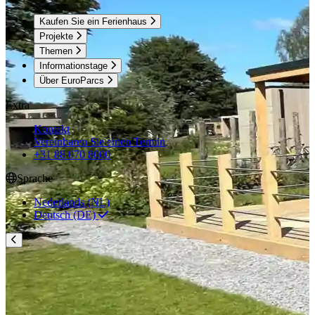
Kaufen Sie ein Ferienhaus
Projekte
Themen
Informationstage
Über EuroParcs
Extra
Kontakt
Vereinbaren Sie einen Termin
+31 88 070 8000
Sprache
Nederlands (NL)
Deutsch (DE)