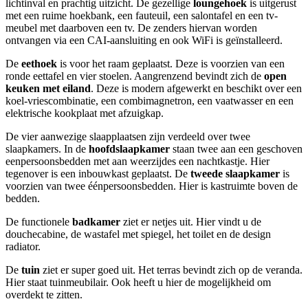
lichtinval en prachtig uitzicht. De gezellige
loungehoek
is uitgerust
met een ruime hoekbank, een fauteuil, een salontafel en een tv-
meubel met daarboven een tv. De zenders hiervan worden
ontvangen via een CAI-aansluiting en ook WiFi is geïnstalleerd.
De
eethoek
is voor het raam geplaatst. Deze is voorzien van een
ronde eettafel en vier stoelen. Aangrenzend bevindt zich de
open
keuken met eiland
. Deze is modern afgewerkt en beschikt over een
koel-vriescombinatie, een combimagnetron, een vaatwasser en een
elektrische kookplaat met afzuigkap.
De vier aanwezige slaapplaatsen zijn verdeeld over twee
slaapkamers. In de
hoofdslaapkamer
staan twee aan een geschoven
eenpersoonsbedden met aan weerzijdes een nachtkastje. Hier
tegenover is een inbouwkast geplaatst. De
tweede slaapkamer
is
voorzien van twee éénpersoonsbedden. Hier is kastruimte boven de
bedden.
De functionele
badkamer
ziet er netjes uit. Hier vindt u de
douchecabine, de wastafel met spiegel, het toilet en de design
radiator.
De
tuin
ziet er super goed uit. Het terras bevindt zich op de veranda.
Hier staat tuinmeubilair. Ook heeft u hier de mogelijkheid om
overdekt te zitten.