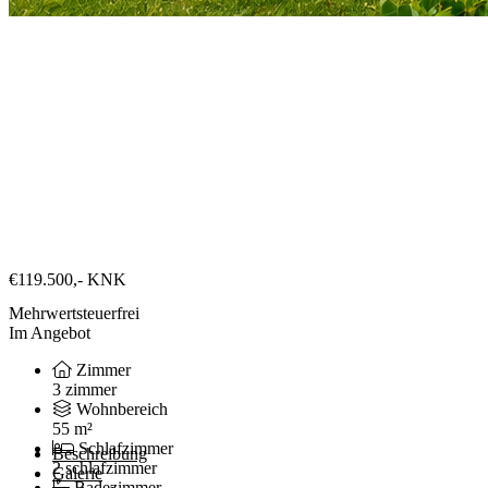
€119.500,-
KNK
Mehrwertsteuerfrei
Im Angebot
Zimmer
3 zimmer
Wohnbereich
55 m²
Schlafzimmer
Beschreibung
2 schlafzimmer
Galerie
Badezimmer