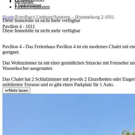
Merkmale
1 badezimmer
Parkinformationen
Home
/
EuroParcs Limburg
/
Susteren – Hommelweg 2-1011
Diese Immobilie ist nicht mehr verfügbar
Pavilion 4 - 1011
Diese Immobilie ist nicht mehr verfügbar
Pavilion 4 - Das Ferienhaus Pavilion 4 ist ein modernes Chalet mit e
geeignet.
Das Wohnzimmer ist mit einer gemütlichen Sitzecke mit Fernseher und
Wasserkocher ausgestattet.
Das Chalet hat 2 Schlafzimmer mit jeweils 2 Einzelbetten oder Etage
möblierten Terrasse und es gibt einen Parkplatz für 1 Auto.
Mehr lesen