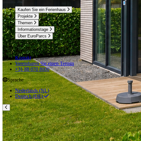
Kaufen Sie ein Ferienhaus
Projekte
Themen
Informationstage
Über EuroParcs
Extra
Kontakt
Vereinbaren Sie einen Termin
+31 88 070 8000
Sprache
Nederlands (NL)
Deutsch (DE)