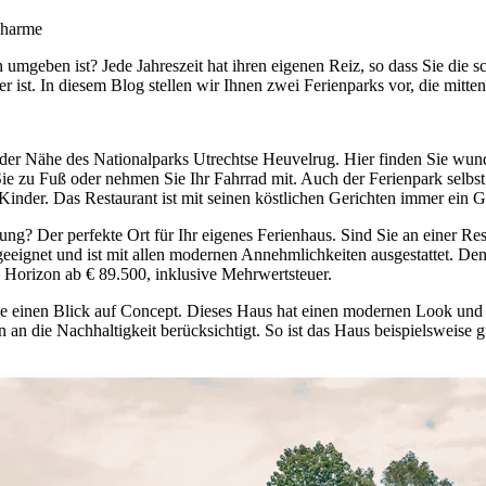
 Charme
 umgeben ist? Jede Jahreszeit hat ihren eigenen Reiz, so dass Sie di
ist. In diesem Blog stellen wir Ihnen zwei Ferienparks vor, die mitten i
n der Nähe des Nationalparks Utrechtse Heuvelrug. Hier finden Sie w
ie zu Fuß oder nehmen Sie Ihr Fahrrad mit. Auch der Ferienpark selbst
e Kinder. Das Restaurant ist mit seinen köstlichen Gerichten immer ein 
g? Der perfekte Ort für Ihr eigenes Ferienhaus. Sind Sie an einer Res
n geeignet und ist mit allen modernen Annehmlichkeiten ausgestattet. 
n Horizon ab € 89.500, inklusive Mehrwertsteuer.
 einen Blick auf Concept. Dieses Haus hat einen modernen Look und ist 
 die Nachhaltigkeit berücksichtigt. So ist das Haus beispielsweise gu