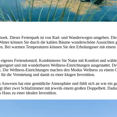
hoek. Dieser Ferienpark ist von Rad- und Wanderwegen umgeben. Die 
 Winter können Sie durch die kahlen Bäume wunderschöne Aussichten ge
erden. Bei warmen Temperaturen können Sie den Erholungssee mit einem
 eigenes Feriendomizil. Kombinieren Sie Natur mit Komfort und wählen 
 geeignet und mit wunderbaren Wellness-Einrichtungen ausgestattet. D
. Die Wellness-Einrichtungen machen den Modus Wellness zu einem Ort
für die Vermietung und damit zu einer klugen Investition.
s Anwesen hat eine gemütliche Atmosphäre und fühlt sich an wie ein ge
fügt über zwei Schlafzimmer mit jeweils einem großen Doppelbett. Dadur
Haus zu einer idealen Investition.