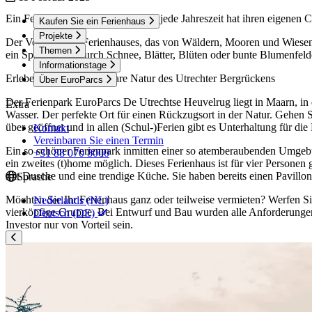
Ein Ferienhaus inmitten der Natur; jede Jahreszeit hat ihren eigenen
Kaufen Sie ein Ferienhaus
Projekte
Der Vorteil eines Ferienhauses, das von Wäldern, Mooren und Wiesen
Themen
ein Spaziergang durch Schnee, Blätter, Blüten oder bunte Blumenfelder 
Informationstage
Erleben Sie die wunderbare Natur des Utrechter Bergrückens
Über EuroParcs
Der Ferienpark EuroParcs De Utrechtse Heuvelrug liegt in Maarn, i
Extra
Wasser. Der perfekte Ort für einen Rückzugsort in der Natur. Gehen S
über geöffnet und in allen (Schul-)Ferien gibt es Unterhaltung für di
Kontakt
Vereinbaren Sie einen Termin
Ein so schöner Ferienpark inmitten einer so atemberaubenden Umgebun
+31 88 070 8000
ein zweites (t)home möglich. Dieses Ferienhaus ist für vier Persone
mit Dusche und eine trendige Küche. Sie haben bereits einen Pavillo
Sprache
Möchten Sie Ihr Ferienhaus ganz oder teilweise vermieten? Werfen Sie
Nederlands (NL)
vierköpfige Gruppe. Bei Entwurf und Bau wurden alle Anforderungen an
Deutsch (DE)
Investor nur von Vorteil sein.