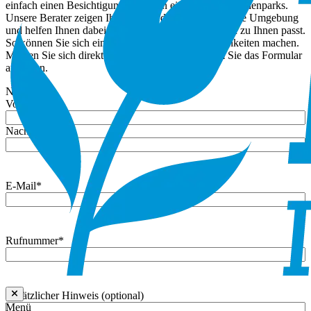
einfach einen Besichtigungstermin in einem unserer Ferienparks.
Unsere Berater zeigen Ihnen gerne die Häuser und ihre Umgebung
und helfen Ihnen dabei, zu überlegen, was am besten zu Ihnen passt.
So können Sie sich ein klares Bild von den Möglichkeiten machen.
Melden Sie sich direkt für einen Termin an, indem Sie das Formular
ausfüllen.
Name
*
Vorname
Nachname
E-Mail
*
Rufnummer
*
Zusätzlicher Hinweis (optional)
Menü