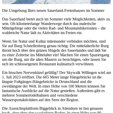
Die Umgebung Ihres neuen Sauerland-Ferienhauses im Sommer
Das Sauerland bietet auch im Sommer viele Möglichkeiten, aktiv zu
sein. Ob kilometerlange Wanderwege durch das malerische
Mittelgebirge oder die vielen Rad- und Mountainbikerouten – die
waldreiche Natur lädt zu Aktivitäten im Freien ein.
Wenn Sie Natur und Kultur miteinander verbinden möchten, sind
Sie auf Burg Schnellenberg genau richtig: Die mittelalterliche Burg
thront hoch über den grünen Hügeln des Sauerlandes und lädt Sie
zu einer Zeitreise ins Mittelalter ein! Machen Sie einen Spaziergang
um die Burg, um die alten Mauern zu besichtigen, oder lassen Sie
sich im schlosseigenen Restaurant kulinarisch verwöhnen.
Ein bisschen Nervenkitzel gefällig? Der Skywalk Willingen wird am
1. Juli 2023 eröffnet. Die 665 Meter lange Hängebrücke ist die
längste Fußgänger-Hängebrücke in Deutschland und die
zweitlängste der Welt. In einer Höhe von 100 Metern können Sie
fantastische Ausblicke auf die Natur genießen. Außerdem gibt es
mehrere Sommerrodelbahnen und verschiedene
Wassersportaktivitäten auf den Seen der Region.
Die Aussichtsplattform Biggeblick in Attendorn ist fast genauso
hoch, aber ohne den wackeligen Boden. In einer Höhe von 90