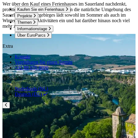
Wer über den Kauf eines Ferienhauses im Sauerland nachdenkt,
profitiert von vielen Vorteilen. Denn die natürliche Umgebung des
Kaufen Sie ein Ferienhaus
Sauerland-Rothaargebirges lädt sowohl im Sommer als auch im
Projekte
Winter zu allerlei Aktivitäten ein und hat darüber hinaus noch viel
Themen
mehr zu bieten.
Informationstage
Über EuroParcs
Extra
Kontakt
Vereinbaren Sie einen Termin
+31 88 070 8000
Sprache
Nederlands (NL)
Deutsch (DE)