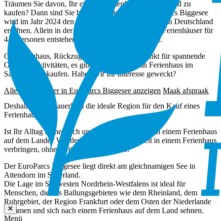
Träumen Sie davon, Ihr eigenes Ferienhaus im Sauerland zu
kaufen? Dann sind Sie bei uns genau richtig! EuroParcs Biggesee
wird im Jahr 2024 den ersten EuroParcs-Ferienpark in Deutschland
eröffnen. Allein in der ersten Bauphase werden 47 Ferienhäuser für
4-8 Personen entstehen – viele davon mit Seeblick.
Ob Ferienhaus, Rückzugsort oder Ausgangspunkt für spannende
Outdoor-Aktivitäten, es gibt viele Gründe, ein Ferienhaus im
Sauerland zu kaufen. Haben wir Ihr Interesse geweckt?
Alle Ferienhäuser in Europarcs Biggesee anzeigen
Maak afspraak
Deshalb ist das Sauerland die ideale Region für den Kauf eines
Ferienhauses
Ist Ihr Alltag zu hektisch und sehnen Sie sich nach einem Ferienhaus
auf dem Lande? Würden Sie gerne Ihre Freizeit in einem Ferienhaus
verbringen, ohne weit reisen zu müssen?
Der EuroParcs Biggesee liegt direkt am gleichnamigen See in
Attendorn im Sauerland.
Die Lage im Südwesten Nordrhein-Westfalens ist ideal für
Menschen, die aus Ballungsgebieten wie dem Rheinland, dem
Ruhrgebiet, der Region Frankfurt oder dem Osten der Niederlande
kommen und sich nach einem Ferienhaus auf dem Land sehnen.
Menü