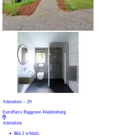
Attendorn – 29
EuroParcs Biggesee-Waldenburg
Attendorn
2 schlafz.