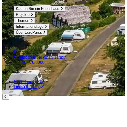
Kaufen Sie ein Ferienhaus
Projekte
Themen
Informationstage
Über EuroParcs
Extra
Kontakt
Vereinbaren Sie einen Termin
+31 88 070 8000
Sprache
Nederlands (NL)
Deutsch (DE)