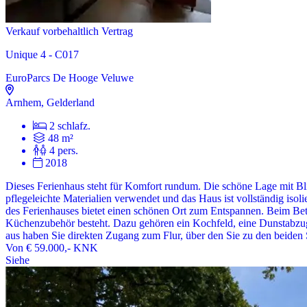
Verkauf vorbehaltlich Vertrag
Unique 4 - C017
EuroParcs De Hooge Veluwe
Arnhem, Gelderland
2 schlafz.
48 m²
4 pers.
2018
Dieses Ferienhaus steht für Komfort rundum. Die schöne Lage mit Bli
pflegeleichte Materialien verwendet und das Haus ist vollständig isol
des Ferienhauses bietet einen schönen Ort zum Entspannen. Beim Be
Küchenzubehör besteht. Dazu gehören ein Kochfeld, eine Dunstabzug
aus haben Sie direkten Zugang zum Flur, über den Sie zu den beide
Von
€ 59.000,-
KNK
Siehe