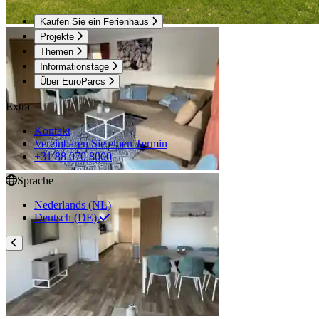
Kaufen Sie ein Ferienhaus
Projekte
Themen
Informationstage
Über EuroParcs
Extra
Kontakt
Vereinbaren Sie einen Termin
+31 88 070 8000
Sprache
Nederlands (NL)
Deutsch (DE)