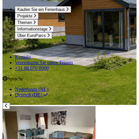
Kaufen Sie ein Ferienhaus
Projekte
Themen
Informationstage
Über EuroParcs
Extra
Kontakt
Vereinbaren Sie einen Termin
+31 88 070 8000
Sprache
Nederlands (NL)
Deutsch (DE)