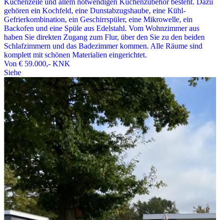
Küchenzeile und allem notwendigen Küchenzubehör besteht. Dazu
gehören ein Kochfeld, eine Dunstabzugshaube, eine Kühl-
Gefrierkombination, ein Geschirrspüler, eine Mikrowelle, ein
Backofen und eine Spüle aus Edelstahl. Vom Wohnzimmer aus
haben Sie direkten Zugang zum Flur, über den Sie zu den beiden
Schlafzimmern und das Badezimmer kommen. Alle Räume sind
komplett mit schönen Materialien eingerichtet.
Von
€ 59.000,-
KNK
Siehe