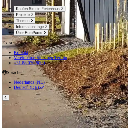
Kaufen Sie ein Ferienhaus
Projekte
Themen
Informationstage
Über EuroParcs
Extra
Kontakt
Vereinbaren Sie einen Termin
+31 88 070 8000
Sprache
Nederlands (NL)
Deutsch (DE)