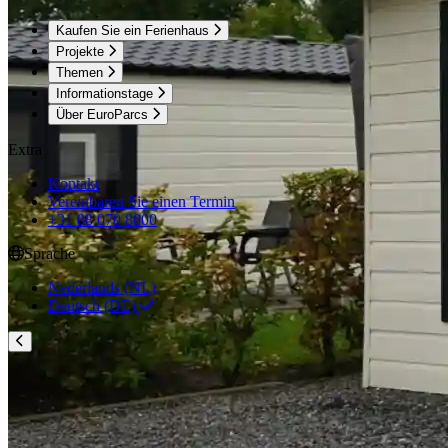
Kaufen Sie ein Ferienhaus
Projekte
Themen
Informationstage
Über EuroParcs
Extra
Kontakt
Vereinbaren Sie einen Termin
+31 88 070 8000
Sprache
Nederlands (NL)
Deutsch (DE)