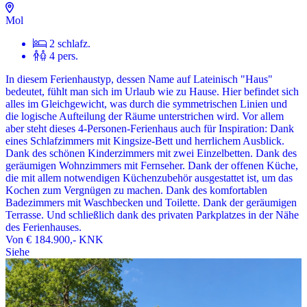
Mol
2 schlafz.
4 pers.
In diesem Ferienhaustyp, dessen Name auf Lateinisch "Haus"
bedeutet, fühlt man sich im Urlaub wie zu Hause. Hier befindet sich
alles im Gleichgewicht, was durch die symmetrischen Linien und
die logische Aufteilung der Räume unterstrichen wird. Vor allem
aber steht dieses 4-Personen-Ferienhaus auch für Inspiration: Dank
eines Schlafzimmers mit Kingsize-Bett und herrlichem Ausblick.
Dank des schönen Kinderzimmers mit zwei Einzelbetten. Dank des
geräumigen Wohnzimmers mit Fernseher. Dank der offenen Küche,
die mit allem notwendigen Küchenzubehör ausgestattet ist, um das
Kochen zum Vergnügen zu machen. Dank des komfortablen
Badezimmers mit Waschbecken und Toilette. Dank der geräumigen
Terrasse. Und schließlich dank des privaten Parkplatzes in der Nähe
des Ferienhauses.
Von
€ 184.900,-
KNK
Siehe