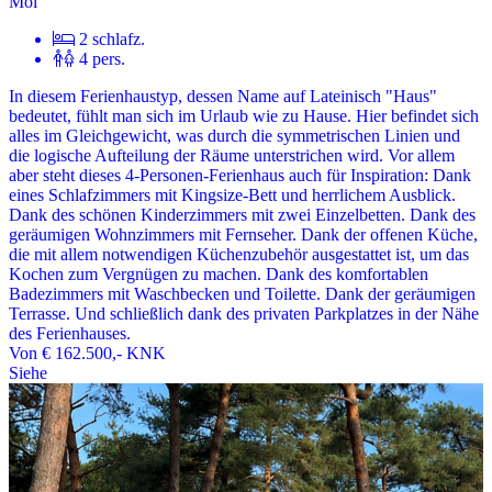
Mol
2 schlafz.
4 pers.
In diesem Ferienhaustyp, dessen Name auf Lateinisch "Haus"
bedeutet, fühlt man sich im Urlaub wie zu Hause. Hier befindet sich
alles im Gleichgewicht, was durch die symmetrischen Linien und
die logische Aufteilung der Räume unterstrichen wird. Vor allem
aber steht dieses 4-Personen-Ferienhaus auch für Inspiration: Dank
eines Schlafzimmers mit Kingsize-Bett und herrlichem Ausblick.
Dank des schönen Kinderzimmers mit zwei Einzelbetten. Dank des
geräumigen Wohnzimmers mit Fernseher. Dank der offenen Küche,
die mit allem notwendigen Küchenzubehör ausgestattet ist, um das
Kochen zum Vergnügen zu machen. Dank des komfortablen
Badezimmers mit Waschbecken und Toilette. Dank der geräumigen
Terrasse. Und schließlich dank des privaten Parkplatzes in der Nähe
des Ferienhauses.
Von
€ 162.500,-
KNK
Siehe