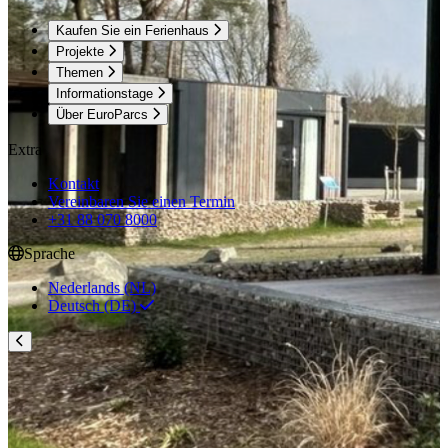
Kaufen Sie ein Ferienhaus
Projekte
Themen
Informationstage
Über EuroParcs
Extra
Kontakt
Vereinbaren Sie einen Termin
+31 88 070 8000
Sprache
Nederlands (NL)
Deutsch (DE)