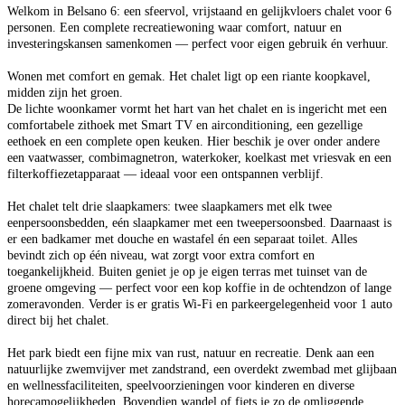
Welkom in Belsano 6: een sfeervol, vrijstaand en gelijkvloers chalet voor 6
personen. Een complete recreatiewoning waar comfort, natuur en
investeringskansen samenkomen — perfect voor eigen gebruik én verhuur.
Wonen met comfort en gemak. Het chalet ligt op een riante koopkavel,
midden zijn het groen.
De lichte woonkamer vormt het hart van het chalet en is ingericht met een
comfortabele zithoek met Smart TV en airconditioning, een gezellige
eethoek en een complete open keuken. Hier beschik je over onder andere
een vaatwasser, combimagnetron, waterkoker, koelkast met vriesvak en een
filterkoffiezetapparaat — ideaal voor een ontspannen verblijf.
Het chalet telt drie slaapkamers: twee slaapkamers met elk twee
eenpersoonsbedden, eén slaapkamer met een tweepersoonsbed. Daarnaast is
er een badkamer met douche en wastafel én een separaat toilet. Alles
bevindt zich op één niveau, wat zorgt voor extra comfort en
toegankelijkheid. Buiten geniet je op je eigen terras met tuinset van de
groene omgeving — perfect voor een kop koffie in de ochtendzon of lange
zomeravonden. Verder is er gratis Wi-Fi en parkeergelegenheid voor 1 auto
direct bij het chalet.
Het park biedt een fijne mix van rust, natuur en recreatie. Denk aan een
natuurlijke zwemvijver met zandstrand, een overdekt zwembad met glijbaan
en wellnessfaciliteiten, speelvoorzieningen voor kinderen en diverse
horecamogelijkheden. Bovendien wandel of fiets je zo de omliggende