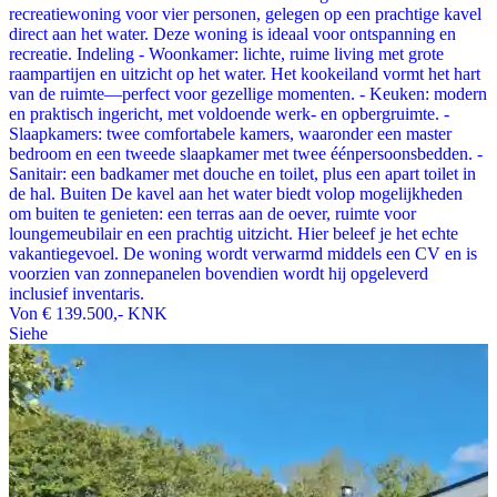
recreatiewoning voor vier personen, gelegen op een prachtige kavel
direct aan het water. Deze woning is ideaal voor ontspanning en
recreatie. Indeling - Woonkamer: lichte, ruime living met grote
raampartijen en uitzicht op het water. Het kookeiland vormt het hart
van de ruimte—perfect voor gezellige momenten. - Keuken: modern
en praktisch ingericht, met voldoende werk- en opbergruimte. -
Slaapkamers: twee comfortabele kamers, waaronder een master
bedroom en een tweede slaapkamer met twee éénpersoonsbedden. -
Sanitair: een badkamer met douche en toilet, plus een apart toilet in
de hal. Buiten De kavel aan het water biedt volop mogelijkheden
om buiten te genieten: een terras aan de oever, ruimte voor
loungemeubilair en een prachtig uitzicht. Hier beleef je het echte
vakantiegevoel. De woning wordt verwarmd middels een CV en is
voorzien van zonnepanelen bovendien wordt hij opgeleverd
inclusief inventaris.
Von
€ 139.500,-
KNK
Siehe