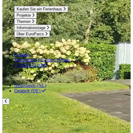
Kaufen Sie ein Ferienhaus
Projekte
Themen
Informationstage
Über EuroParcs
Extra
Kontakt
Vereinbaren Sie einen Termin
+31 88 070 8000
Sprache
Nederlands (NL)
Deutsch (DE)