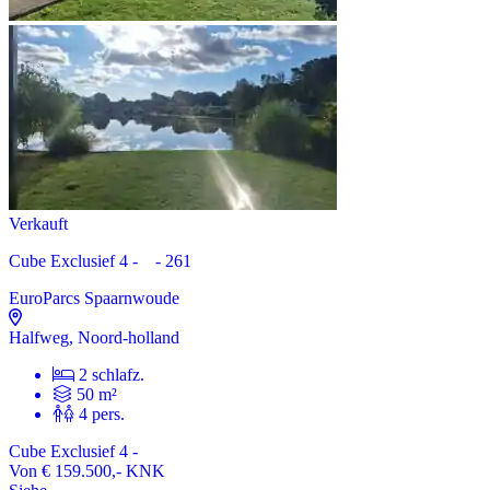
Verkauft
Cube Exclusief 4 - - 261
EuroParcs Spaarnwoude
Halfweg, Noord-holland
2 schlafz.
50 m²
4 pers.
Cube Exclusief 4 -
Von
€ 159.500,-
KNK