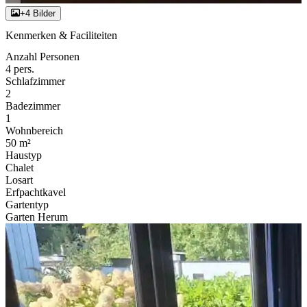
+4 Bilder
Kenmerken & Faciliteiten
Anzahl Personen
4 pers.
Schlafzimmer
2
Badezimmer
1
Wohnbereich
50 m²
Haustyp
Chalet
Losart
Erfpachtkavel
Gartentyp
Garten Herum