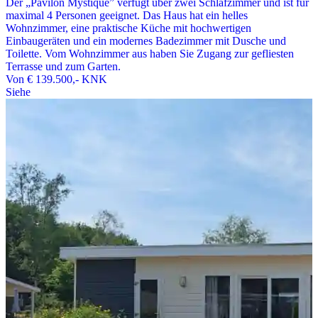
Der „Pavilon Mystique” verfügt über zwei Schlafzimmer und ist für
maximal 4 Personen geeignet. Das Haus hat ein helles
Wohnzimmer, eine praktische Küche mit hochwertigen
Einbaugeräten und ein modernes Badezimmer mit Dusche und
Toilette. Vom Wohnzimmer aus haben Sie Zugang zur gefliesten
Terrasse und zum Garten.
Von
€ 139.500,-
KNK
Siehe