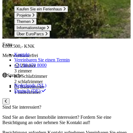
Kaufen Sie ein Ferienhaus
Projekte
Themen
Informationstage
Über EuroParcs
Extra
€169.500,-
KNK
Kontakt
Mehrwertsteuerfrei
Vereinbaren Sie einen Termin
+31 88 070 8000
Zimmer
3 zimmer
Sprache
Schlafzimmer
2 schlafzimmer
Nederlands (NL)
Badezimmer
Deutsch (DE)
1 badezimmer
Sind Sie interessiert?
Sind Sie an dieser Immobilie interessiert? Fordern Sie eine
Besichtigung an oder nehmen Sie Kontakt auf!
Besichtigung anfordern
Kontakt aufnehmen
Vereinbaren Sie einen