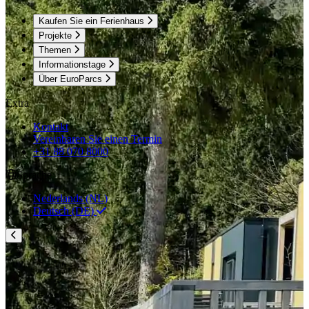
Kaufen Sie ein Ferienhaus
Projekte
Themen
Informationstage
Über EuroParcs
Extra
Kontakt
Vereinbaren Sie einen Termin
+31 88 070 8000
Sprache
Nederlands (NL)
Deutsch (DE)