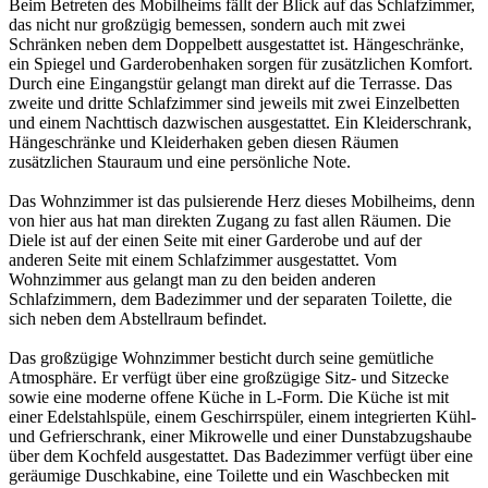
Beim Betreten des Mobilheims fällt der Blick auf das Schlafzimmer,
das nicht nur großzügig bemessen, sondern auch mit zwei
Schränken neben dem Doppelbett ausgestattet ist. Hängeschränke,
ein Spiegel und Garderobenhaken sorgen für zusätzlichen Komfort.
Durch eine Eingangstür gelangt man direkt auf die Terrasse. Das
zweite und dritte Schlafzimmer sind jeweils mit zwei Einzelbetten
und einem Nachttisch dazwischen ausgestattet. Ein Kleiderschrank,
Hängeschränke und Kleiderhaken geben diesen Räumen
zusätzlichen Stauraum und eine persönliche Note.
Das Wohnzimmer ist das pulsierende Herz dieses Mobilheims, denn
von hier aus hat man direkten Zugang zu fast allen Räumen. Die
Diele ist auf der einen Seite mit einer Garderobe und auf der
anderen Seite mit einem Schlafzimmer ausgestattet. Vom
Wohnzimmer aus gelangt man zu den beiden anderen
Schlafzimmern, dem Badezimmer und der separaten Toilette, die
sich neben dem Abstellraum befindet.
Das großzügige Wohnzimmer besticht durch seine gemütliche
Atmosphäre. Er verfügt über eine großzügige Sitz- und Sitzecke
sowie eine moderne offene Küche in L-Form. Die Küche ist mit
einer Edelstahlspüle, einem Geschirrspüler, einem integrierten Kühl-
und Gefrierschrank, einer Mikrowelle und einer Dunstabzugshaube
über dem Kochfeld ausgestattet. Das Badezimmer verfügt über eine
geräumige Duschkabine, eine Toilette und ein Waschbecken mit