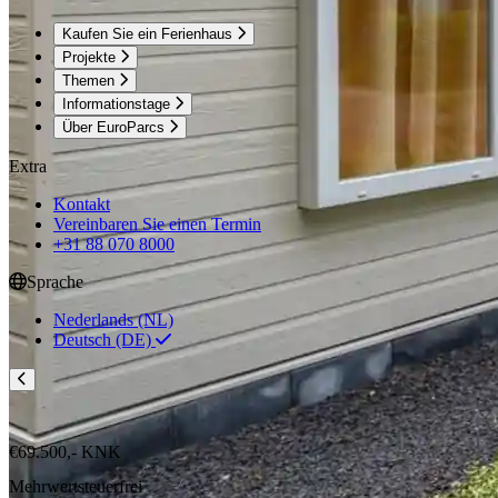
Kaufen Sie ein Ferienhaus
Projekte
Themen
Informationstage
Über EuroParcs
Extra
Kontakt
Vereinbaren Sie einen Termin
+31 88 070 8000
Sprache
Nederlands (NL)
Deutsch (DE)
€69.500,-
KNK
Mehrwertsteuerfrei