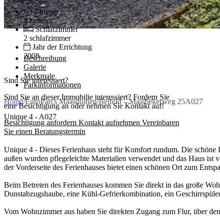
Zimmer
3 zimmer
Schlafzimmer
2 schlafzimmer
Jahr der Errichtung
2008
Beschreibung
Galerie
Merkmale
Sind Sie interessiert?
Parkinformationen
Sind Sie an dieser Immobilie interessiert? Fordern Sie
Home
/
EuroParcs Maasduinen
/
Belfeld – Maalbekerweg 25A027
eine Besichtigung an oder nehmen Sie Kontakt auf!
Unique 4 - A027
Besichtigung anfordern
Kontakt aufnehmen
Vereinbaren
Sie einen Beratungstermin
Unique 4 - Dieses Ferienhaus steht für Komfort rundum. Die schöne La
außen wurden pflegeleichte Materialien verwendet und das Haus ist vo
der Vorderseite des Ferienhauses bietet einen schönen Ort zum Entsp
Beim Betreten des Ferienhauses kommen Sie direkt in das große Woh
Dunstabzugshaube, eine Kühl-Gefrierkombination, ein Geschirrspüler,
Vom Wohnzimmer aus haben Sie direkten Zugang zum Flur, über den 