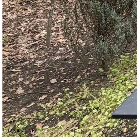
€112.500,-
KNK