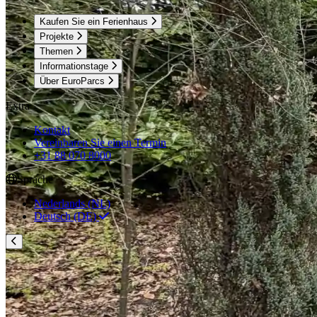
Kaufen Sie ein Ferienhaus
Projekte
Themen
Informationstage
Über EuroParcs
Extra
Kontakt
Vereinbaren Sie einen Termin
+31 88 070 8000
Sprache
Nederlands (NL)
Deutsch (DE)