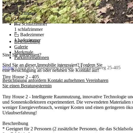
Mehrwertsteuerfrei
Zimmer
1 zimmer
Schlafzimmer
1 schlafzimmer
Badezimmer
1 badezimmer
Beschreibung
Galerie
Merkmale
Sind Sie interessiert?
Parkinformationen
Sind Sie an dieser Immobilie interessiert? Fordern Sie
Home
/
EuroParcs Maasduinen
/
Belfeld – Maalbekerweg 25-405
eine Besichtigung an oder nehmen Sie Kontakt auf!
Tiny House 2 - 405
Besichtigung anfordern
Kontakt aufnehmen
Vereinbaren
Sie einen Beratungstermin
Tiny House 2 - Intelligente Raumnutzung, innovative Technologie und
und Sonnenkollektoren experimentiert. Die verwendeten Materialien 
weniger Energieverbrauch, weniger Kosten und einen geringeren ökol
Urlaubserfahrung!
Beschreibung
* Geeignet für 2 Personen (2 zusätzliche Personen, die das Schlafsof