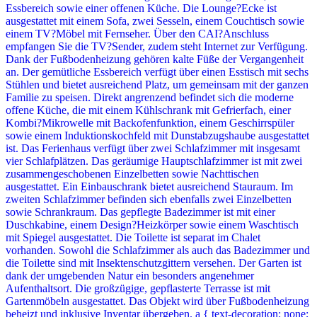
Essbereich sowie einer offenen Küche. Die Lounge?Ecke ist
ausgestattet mit einem Sofa, zwei Sesseln, einem Couchtisch sowie
einem TV?Möbel mit Fernseher. Über den CAI?Anschluss
empfangen Sie die TV?Sender, zudem steht Internet zur Verfügung.
Dank der Fußbodenheizung gehören kalte Füße der Vergangenheit
an. Der gemütliche Essbereich verfügt über einen Esstisch mit sechs
Stühlen und bietet ausreichend Platz, um gemeinsam mit der ganzen
Familie zu speisen. Direkt angrenzend befindet sich die moderne
offene Küche, die mit einem Kühlschrank mit Gefrierfach, einer
Kombi?Mikrowelle mit Backofenfunktion, einem Geschirrspüler
sowie einem Induktionskochfeld mit Dunstabzugshaube ausgestattet
ist. Das Ferienhaus verfügt über zwei Schlafzimmer mit insgesamt
vier Schlafplätzen. Das geräumige Hauptschlafzimmer ist mit zwei
zusammengeschobenen Einzelbetten sowie Nachttischen
ausgestattet. Ein Einbauschrank bietet ausreichend Stauraum. Im
zweiten Schlafzimmer befinden sich ebenfalls zwei Einzelbetten
sowie Schrankraum. Das gepflegte Badezimmer ist mit einer
Duschkabine, einem Design?Heizkörper sowie einem Waschtisch
mit Spiegel ausgestattet. Die Toilette ist separat im Chalet
vorhanden. Sowohl die Schlafzimmer als auch das Badezimmer und
die Toilette sind mit Insektenschutzgittern versehen. Der Garten ist
dank der umgebenden Natur ein besonders angenehmer
Aufenthaltsort. Die großzügige, gepflasterte Terrasse ist mit
Gartenmöbeln ausgestattet. Das Objekt wird über Fußbodenheizung
beheizt und inklusive Inventar übergeben. a { text-decoration: none;