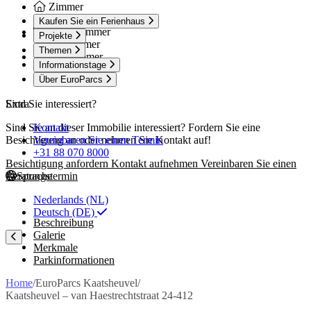
Zimmer
3 zimmer
Kaufen Sie ein Ferienhaus
Schlafzimmer
Projekte
2 schlafzimmer
Themen
Badezimmer
Informationstage
1 badezimmer
Über EuroParcs
Extra
Sind Sie interessiert?
Kontakt
Sind Sie an dieser Immobilie interessiert? Fordern Sie eine
Vereinbaren Sie einen Termin
Besichtigung an oder nehmen Sie Kontakt auf!
+31 88 070 8000
Besichtigung anfordern
Kontakt aufnehmen
Vereinbaren Sie einen
Sprache
Beratungstermin
Nederlands (NL)
Deutsch (DE)
Beschreibung
Galerie
Merkmale
Parkinformationen
Home
/
EuroParcs Kaatsheuvel
/
Kaatsheuvel – van Haestrechtstraat 24-412