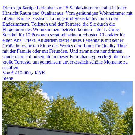
Dieses großartige Ferienhaus mit 5 Schlafzimmern strahlt in jeder
Hinsicht Raum und Qualität aus: Vom geräumigen Wohnzimmer mit
offener Küche, Esstisch, Lounge und Sitzecke bis hin zu den
Badezimmern, Toiletten und der Terrasse, die Sie durch die
Flügeltüren des Wohnzimmers betreten können – der L-Cube
Schakel für 10 Personen sorgt mit seinem robusten Charakter für
einen Aha-Effekt! Außerdem bietet dieses Ferienhaus mit seiner
Größe im wahrsten Sinne des Wortes den Raum für Quality Time
mit der Familie oder mit Freunden. Und zwar nicht nur drinnen,
sondern auch draußen, denn dieser Ferienhaustyp verfügt über eine
große Terrasse, um gemeinsam unvergesslich schöne Momente zu
schaffen.
Von
€ 410.000,-
KNK
Siehe