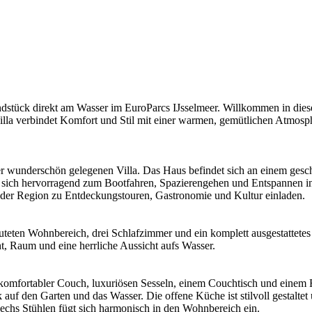
stück direkt am Wasser im EuroParcs IJsselmeer. Willkommen in dieser
lla verbindet Komfort und Stil mit einer warmen, gemütlichen Atmosphär
wunderschön gelegenen Villa. Das Haus befindet sich an einem geschü
ich hervorragend zum Bootfahren, Spazierengehen und Entspannen in d
e der Region zu Entdeckungstouren, Gastronomie und Kultur einladen.
fluteten Wohnbereich, drei Schlafzimmer und ein komplett ausgestattet
t, Raum und eine herrliche Aussicht aufs Wasser.
komfortabler Couch, luxuriösen Sesseln, einem Couchtisch und einem
 auf den Garten und das Wasser. Die offene Küche ist stilvoll gestalte
echs Stühlen fügt sich harmonisch in den Wohnbereich ein.