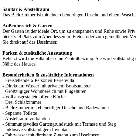
Sanitär & Abstellraum
Das Badezimmer ist mit einer ebenerdigen Dusche und einem Waschbecke
Außenbereich & Garten
Der Garten ist der ideale Ort, um zu entspannen und Ruhe sowie Priv
bietet viel Platz zum Abendessen im Freien oder zum gemütlichen Verw
Sie direkt auf das IJsselmeer.
Parken & zusätzliche Ausstattung
Beheizt wird die Villa über eine Zentralheizung. Sie wird vollständig
Nähe des Hauses.
Besonderheiten & zusätzliche Informationen
- Freistehende 6-Personen-Ferienvilla
- Direkt am Wasser mit privatem Bootsanleger
- Großzügiger Wohnbereich mit Flügeltüren
- Voll ausgestattete offene Küche
- Drei Schlafzimmer
- Badezimmer mit ebenerdiger Dusche und Badewanne
- Separate Toilette
- Abstellraum vorhanden
- Stimmungsvolles Gartengrundstück mit Terrasse und Steg
- Inklusive vollständigem Inventar
- Fahrwasser mit direktem Zugang zum IJsselmeer