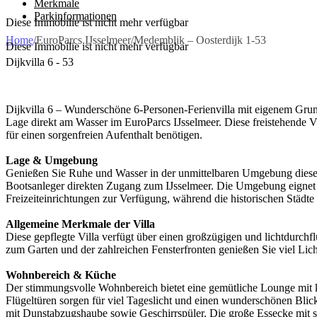
Merkmale
Parkinformationen
Diese Immobilie ist nicht mehr verfügbar
Home
/
EuroParcs IJsselmeer
/
Medemblik – Oosterdijk 1-53
Diese Immobilie ist nicht mehr verfügbar
Dijkvilla 6 - 53
Dijkvilla 6 – Wunderschöne 6-Personen-Ferienvilla mit eigenem Grund
Lage direkt am Wasser im EuroParcs IJsselmeer. Diese freistehende Vi
für einen sorgenfreien Aufenthalt benötigen.
Lage & Umgebung
Genießen Sie Ruhe und Wasser in der unmittelbaren Umgebung dieser 
Bootsanleger direkten Zugang zum IJsselmeer. Die Umgebung eignet s
Freizeiteinrichtungen zur Verfügung, während die historischen Städt
Allgemeine Merkmale der Villa
Diese gepflegte Villa verfügt über einen großzügigen und lichtdurch
zum Garten und der zahlreichen Fensterfronten genießen Sie viel Lich
Wohnbereich & Küche
Der stimmungsvolle Wohnbereich bietet eine gemütliche Lounge mit 
Flügeltüren sorgen für viel Tageslicht und einen wunderschönen Blick
mit Dunstabzugshaube sowie Geschirrspüler. Die große Essecke mit s