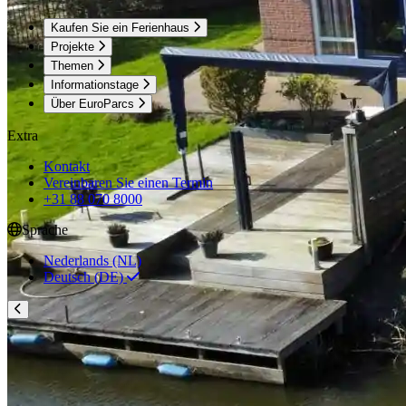
Kaufen Sie ein Ferienhaus
Projekte
Themen
Informationstage
Über EuroParcs
Extra
Kontakt
Vereinbaren Sie einen Termin
+31 88 070 8000
Sprache
Nederlands (NL)
Deutsch (DE)