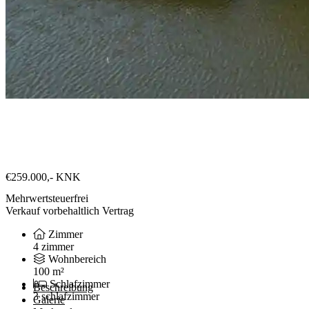
€259.000,-
KNK
Mehrwertsteuerfrei
Verkauf vorbehaltlich Vertrag
Zimmer
4 zimmer
Wohnbereich
100 m²
Schlafzimmer
Beschreibung
3 schlafzimmer
Galerie