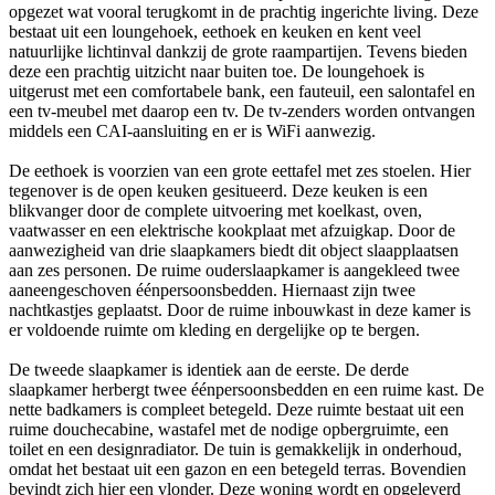
opgezet wat vooral terugkomt in de prachtig ingerichte living. Deze
bestaat uit een loungehoek, eethoek en keuken en kent veel
natuurlijke lichtinval dankzij de grote raampartijen. Tevens bieden
deze een prachtig uitzicht naar buiten toe. De loungehoek is
uitgerust met een comfortabele bank, een fauteuil, een salontafel en
een tv-meubel met daarop een tv. De tv-zenders worden ontvangen
middels een CAI-aansluiting en er is WiFi aanwezig.
De eethoek is voorzien van een grote eettafel met zes stoelen. Hier
tegenover is de open keuken gesitueerd. Deze keuken is een
blikvanger door de complete uitvoering met koelkast, oven,
vaatwasser en een elektrische kookplaat met afzuigkap. Door de
aanwezigheid van drie slaapkamers biedt dit object slaapplaatsen
aan zes personen. De ruime ouderslaapkamer is aangekleed twee
aaneengeschoven éénpersoonsbedden. Hiernaast zijn twee
nachtkastjes geplaatst. Door de ruime inbouwkast in deze kamer is
er voldoende ruimte om kleding en dergelijke op te bergen.
De tweede slaapkamer is identiek aan de eerste. De derde
slaapkamer herbergt twee éénpersoonsbedden en een ruime kast. De
nette badkamers is compleet betegeld. Deze ruimte bestaat uit een
ruime douchecabine, wastafel met de nodige opbergruimte, een
toilet en een designradiator. De tuin is gemakkelijk in onderhoud,
omdat het bestaat uit een gazon en een betegeld terras. Bovendien
bevindt zich hier een vlonder. Deze woning wordt en opgeleverd