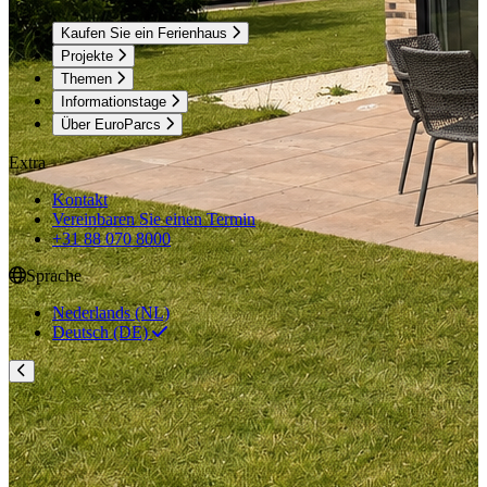
Kaufen Sie ein Ferienhaus
Projekte
Themen
Informationstage
Über EuroParcs
Extra
Kontakt
Vereinbaren Sie einen Termin
+31 88 070 8000
Sprache
Nederlands (NL)
Deutsch (DE)