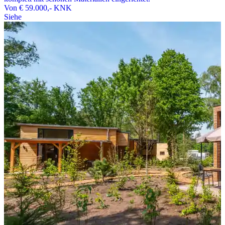
Von
€ 59.000,-
KNK
Siehe