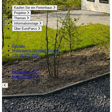
Kaufen Sie ein Ferienhaus
Projekte
Themen
Informationstage
Über EuroParcs
Extra
Kontakt
Vereinbaren Sie einen Termin
+31 88 070 8000
Sprache
Nederlands (NL)
Deutsch (DE)