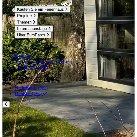
Kaufen Sie ein Ferienhaus
Projekte
Themen
Informationstage
Über EuroParcs
Extra
Kontakt
Vereinbaren Sie einen Termin
+31 88 070 8000
Sprache
Nederlands (NL)
Deutsch (DE)