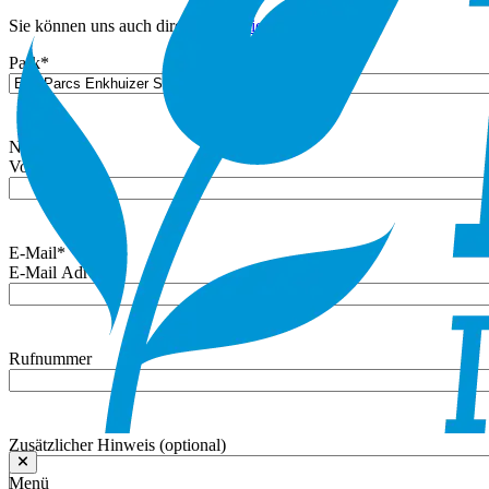
Sie können uns auch direkt
kontaktieren
.
Park
*
Name
*
Vorname
E-Mail
*
E-Mail Adresse
Rufnummer
Zusätzlicher Hinweis (optional)
Menü