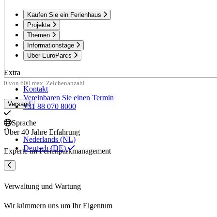
Kaufen Sie ein Ferienhaus
Projekte
Themen
Informationstage
Über EuroParcs
Extra
0 von 600 max. Zeichenanzahl
Kontakt
Vereinbaren Sie einen Termin
+31 88 070 8000
Sprache
Über 40 Jahre Erfahrung
Nederlands (NL)
Deutsch (DE)
Experte im Ferienparkmanagement
Verwaltung und Wartung
Wir kümmern uns um Ihr Eigentum