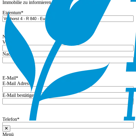
Immobilie zu informieren.
Eigentum
*
Name
*
Vorname
Nachname
E-Mail
*
E-Mail Adresse
E-Mail bestätigen
Telefon
*
Menü