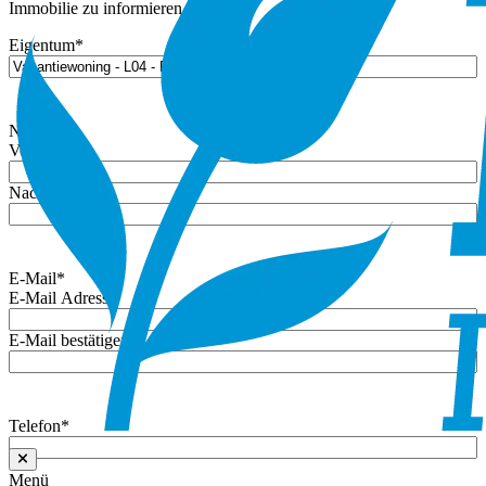
Immobilie zu informieren.
Eigentum
*
Name
*
Vorname
Nachname
E-Mail
*
E-Mail Adresse
E-Mail bestätigen
Telefon
*
Menü