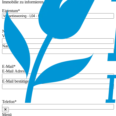
Immobilie zu informieren.
Eigentum
*
Name
*
Vorname
Nachname
E-Mail
*
E-Mail Adresse
E-Mail bestätigen
Telefon
*
Menü