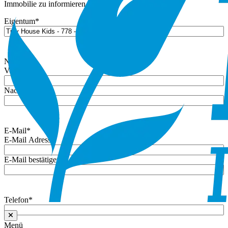
Immobilie zu informieren.
Eigentum
*
Name
*
Vorname
Nachname
E-Mail
*
E-Mail Adresse
E-Mail bestätigen
Telefon
*
Menü