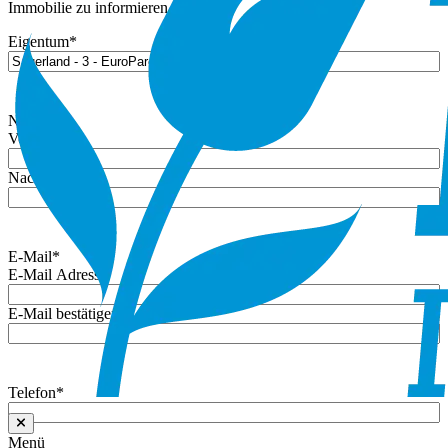
Immobilie zu informieren.
Eigentum
*
Name
*
Vorname
Nachname
E-Mail
*
E-Mail Adresse
E-Mail bestätigen
Telefon
*
Menü