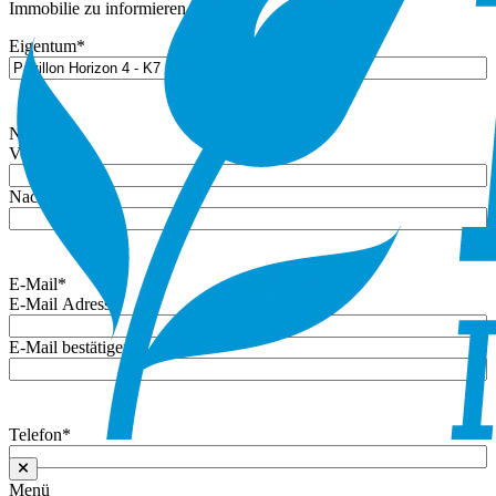
Immobilie zu informieren.
Eigentum
*
Name
*
Vorname
Nachname
E-Mail
*
E-Mail Adresse
E-Mail bestätigen
Telefon
*
Menü