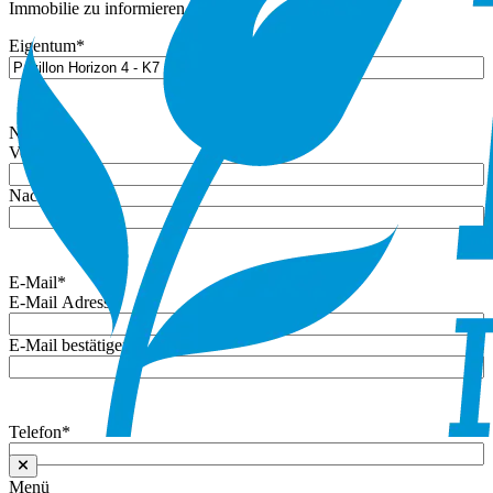
Immobilie zu informieren.
Eigentum
*
Name
*
Vorname
Nachname
E-Mail
*
E-Mail Adresse
E-Mail bestätigen
Telefon
*
Menü