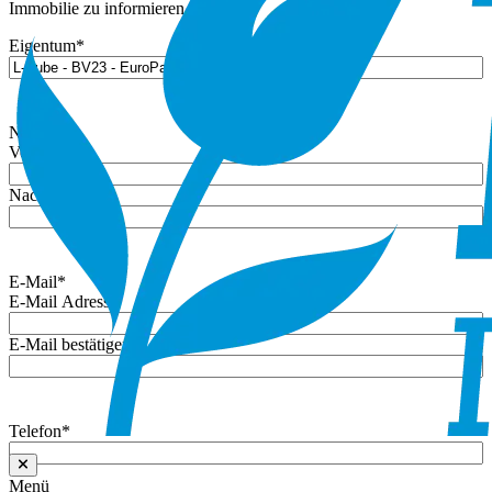
Immobilie zu informieren.
Eigentum
*
Name
*
Vorname
Nachname
E-Mail
*
E-Mail Adresse
E-Mail bestätigen
Telefon
*
Menü