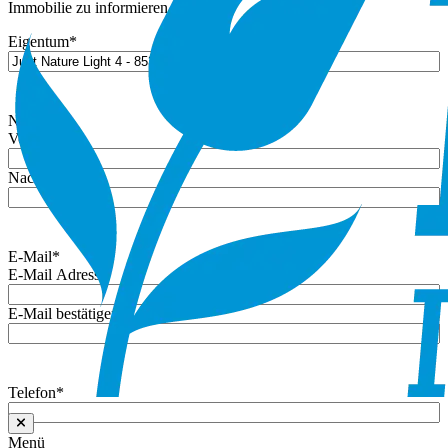
Immobilie zu informieren.
Eigentum
*
Name
*
Vorname
Nachname
E-Mail
*
E-Mail Adresse
E-Mail bestätigen
Telefon
*
Menü