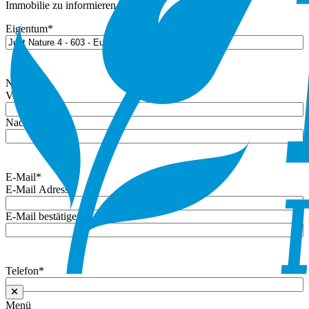
Immobilie zu informieren.
Eigentum
*
Name
*
Vorname
Nachname
E-Mail
*
E-Mail Adresse
E-Mail bestätigen
Telefon
*
Menü