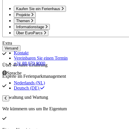
Kaufen Sie ein Ferienhaus
Projekte
Themen
Informationstage
Über EuroParcs
Extra
Versand
Kontakt
Vereinbaren Sie einen Termin
+31 88 070 8000
Über 40 Jahre Erfahrung
Sprache
Experte im Ferienparkmanagement
Nederlands (NL)
Deutsch (DE)
Verwaltung und Wartung
Wir kümmern uns um Ihr Eigentum