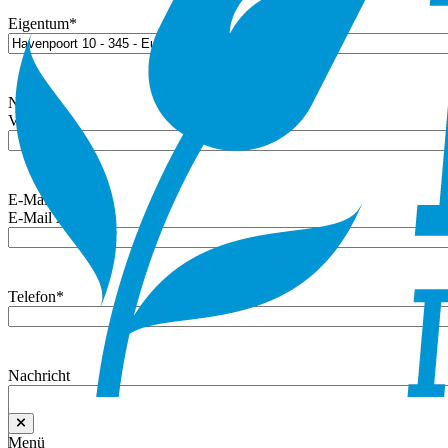
Eigentum
*
Name
*
Vorname
E-Mail
*
E-Mail Adresse
Telefon
*
Nachricht
Menü