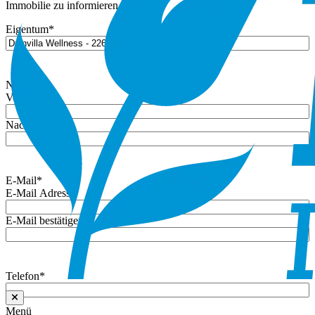
Immobilie zu informieren.
Eigentum
*
Name
*
Vorname
Nachname
E-Mail
*
E-Mail Adresse
E-Mail bestätigen
Telefon
*
Menü