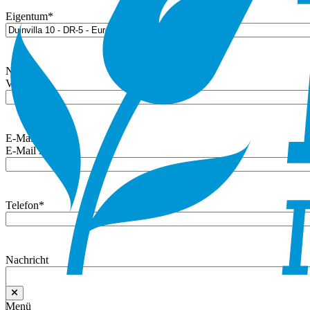
Eigentum
*
Name
*
Vorname
E-Mail
*
E-Mail Adresse
Telefon
*
Nachricht
Menü