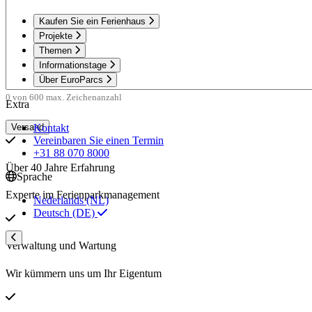
Kaufen Sie ein Ferienhaus
Projekte
Themen
Informationstage
Über EuroParcs
0 von 600 max. Zeichenanzahl
Extra
Kontakt
Vereinbaren Sie einen Termin
+31 88 070 8000
Über 40 Jahre Erfahrung
Sprache
Experte im Ferienparkmanagement
Nederlands (NL)
Deutsch (DE)
Verwaltung und Wartung
Wir kümmern uns um Ihr Eigentum