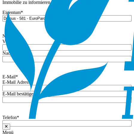
Immobilie zu informieren.
Eigentum
*
Name
*
Vorname
Nachname
E-Mail
*
E-Mail Adresse
E-Mail bestätigen
Telefon
*
Menü