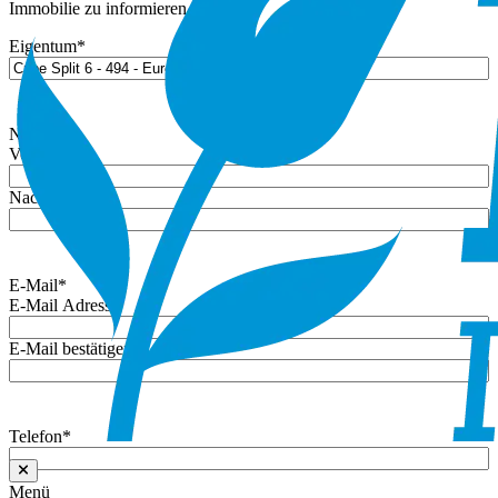
Immobilie zu informieren.
Eigentum
*
Name
*
Vorname
Nachname
E-Mail
*
E-Mail Adresse
E-Mail bestätigen
Telefon
*
Menü