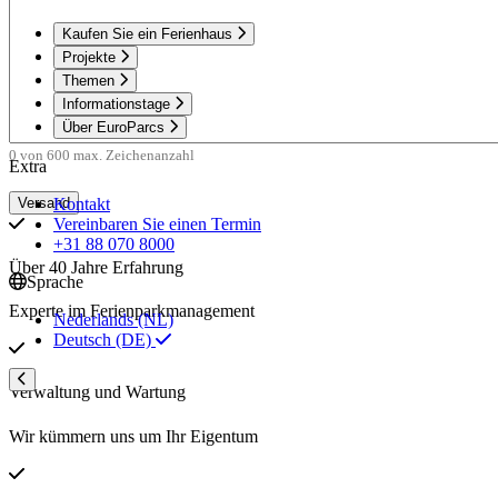
Kaufen Sie ein Ferienhaus
Projekte
Themen
Informationstage
Über EuroParcs
0 von 600 max. Zeichenanzahl
Extra
Kontakt
Vereinbaren Sie einen Termin
+31 88 070 8000
Über 40 Jahre Erfahrung
Sprache
Experte im Ferienparkmanagement
Nederlands (NL)
Deutsch (DE)
Verwaltung und Wartung
Wir kümmern uns um Ihr Eigentum