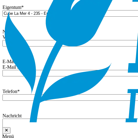
Eigentum
*
Name
*
Vorname
E-Mail
*
E-Mail Adresse
Telefon
*
Nachricht
Menü