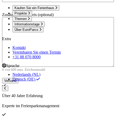
Kaufen Sie ein Ferienhaus
Projekte
Zusätzlicher Hinweis (optional)
Themen
Informationstage
Über EuroParcs
Extra
Kontakt
Vereinbaren Sie einen Termin
+31 88 070 8000
Sprache
0 von 600 max. Zeichenanzahl
Nederlands (NL)
Deutsch (DE)
Über 40 Jahre Erfahrung
Experte im Ferienparkmanagement