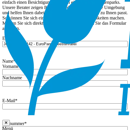
einfach einen Besichtigungstermin in einem unserer Ferienparks.
Unsere Berater zeigen Ihnen gerne die Häuser und ihre Umgebung
und helfen Ihnen dabei, zu überlegen, was am besten zu Ihnen passt.
So können Sie sich ein klares Bild von den Möglichkeiten machen.
Melden Sie sich direkt für einen Termin an, indem Sie das Formular
ausfüllen.
Eigentum
Name
*
Vorname
Nachname
E-Mail
*
Rufnummer
*
Menü