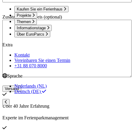
Kaufen Sie ein Ferienhaus
Projekte
Zusätzlicher Hinweis (optional)
Themen
Informationstage
Über EuroParcs
Extra
Kontakt
Vereinbaren Sie einen Termin
+31 88 070 8000
Sprache
Nederlands (NL)
Versand
Deutsch (DE)
Über 40 Jahre Erfahrung
Experte im Ferienparkmanagement