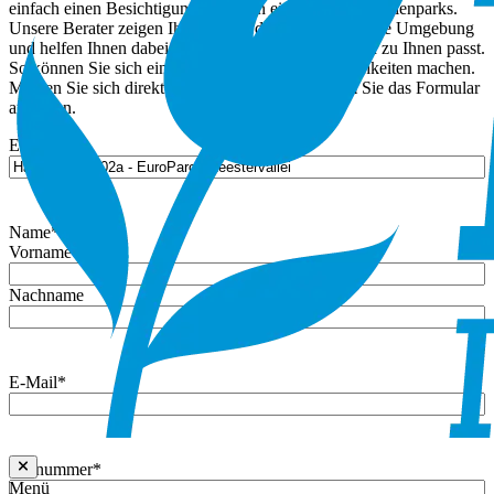
einfach einen Besichtigungstermin in einem unserer Ferienparks.
Unsere Berater zeigen Ihnen gerne die Häuser und ihre Umgebung
und helfen Ihnen dabei, zu überlegen, was am besten zu Ihnen passt.
So können Sie sich ein klares Bild von den Möglichkeiten machen.
Melden Sie sich direkt für einen Termin an, indem Sie das Formular
ausfüllen.
Eigentum
Name
*
Vorname
Nachname
E-Mail
*
Rufnummer
*
Menü