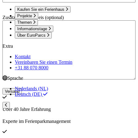
Kaufen Sie ein Ferienhaus
Projekte
Zusätzlicher Hinweis (optional)
Themen
Informationstage
Über EuroParcs
Extra
Kontakt
Vereinbaren Sie einen Termin
+31 88 070 8000
Sprache
Nederlands (NL)
Versand
Deutsch (DE)
Über 40 Jahre Erfahrung
Experte im Ferienparkmanagement